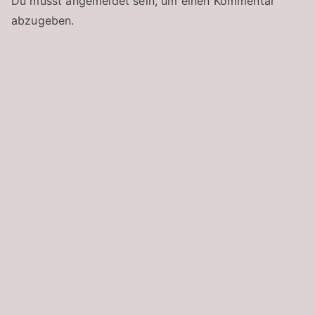
Du musst
angemeldet
sein, um einen Kommentar
abzugeben.