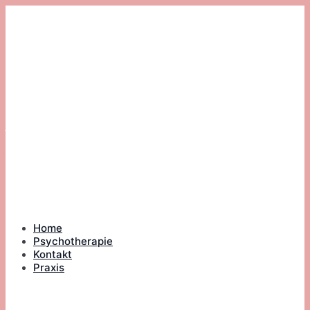
Zum
Inhalt
springen
Britta Ahrend
Heilpraktikerin
Psychotherapie und
Graphologin
Home
Psychotherapie
Kontakt
Praxis