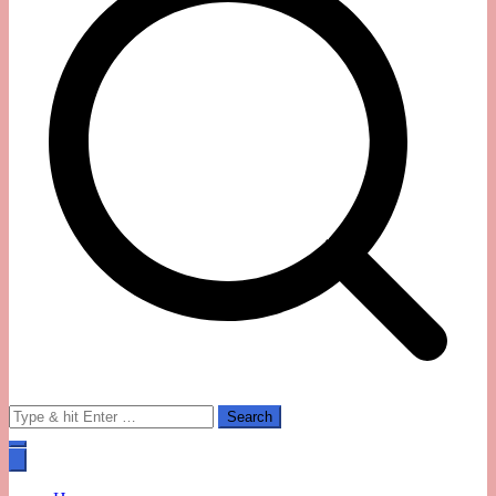
Search
for: