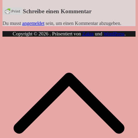
Schreibe einen Kommentar
Du musst
angemeldet
sein, um einen Kommentar abzugeben.
Copyright © 2026
. Präsentiert von
Zakra
und
WordPress
.
N
o
s