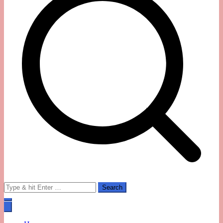
Search
for: