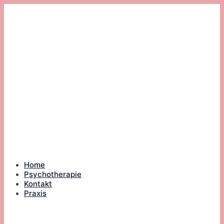
Zum
Inhalt
springen
Britta Ahrend
Heilpraktikerin
Psychotherapie und
Graphologin
Home
Psychotherapie
Kontakt
Praxis